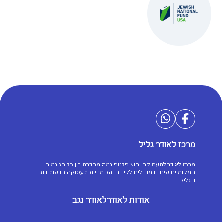
הכשרה, חניכה וליווי בהשתלבות בעבודה.
ארוחה חמה בכל משמרת.
קיים מערך הסעות מאזורים: עפולה, מגדל העמק, בית
שאן, נצרת, נוף הגליל, ישובי עמק
מרכז לאודר גליל
מרכז לאודר לתעסוקה הוא פלטפורמה מחברת בין כל הגורמים
המקומיים שיחדיו מובילים לקידום הזדמנויות תעסוקה חדשות בנגב
ובגליל.
אודות לאודר
לאודר נגב