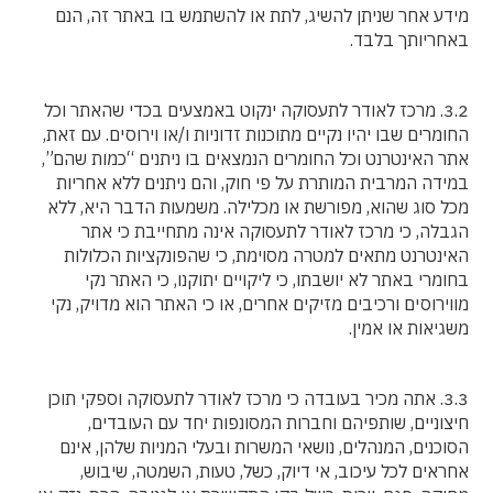
מידע אחר שניתן להשיג, לתת או להשתמש בו באתר זה, הנם
באחריותך בלבד.
3.2. מרכז לאודר לתעסוקה ינקוט באמצעים בכדי שהאתר וכל
החומרים שבו יהיו נקיים מתוכנות זדוניות ו/או וירוסים. עם זאת,
אתר האינטרנט וכל החומרים הנמצאים בו ניתנים “כמות שהם”,
במידה המרבית המותרת על פי חוק, והם ניתנים ללא אחריות
מכל סוג שהוא, מפורשת או מכלילה. משמעות הדבר היא, ללא
הגבלה, כי מרכז לאודר לתעסוקה אינה מתחייבת כי אתר
האינטרנט מתאים למטרה מסוימת, כי שהפונקציות הכלולות
בחומרי באתר לא יושבתו, כי ליקויים יתוקנו, כי האתר נקי
מווירוסים ורכיבים מזיקים אחרים, או כי האתר הוא מדויק, נקי
משגיאות או אמין.
3.3. אתה מכיר בעובדה כי מרכז לאודר לתעסוקה וספקי תוכן
חיצוניים, שותפיהם וחברות המסונפות יחד עם העובדים,
הסוכנים, המנהלים, נושאי המשרות ובעלי המניות שלהן, אינם
אחראים לכל עיכוב, אי דיוק, כשל, טעות, השמטה, שיבוש,