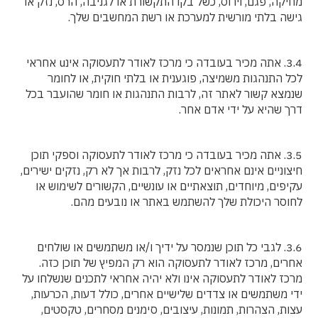
מחיקה, פגם, וירוס, כשל בקו התקשורת או לגניבה, הרס, נזק או
גישה בלתי מורשית למערכת או רשת המחשבים שלך.
3.4. אתה מכיר בעובדה כי מרכז לאודר לתעסוקה אינu אחראי
לכל התנהגות משמיצה, פוגענית או בלתי חוקית, או לחומר
שנמצא קשור לאתר זה, לרבות התנהגות או חומר שהועבר בכל
דרך שהיא על ידי אדם אחר.
3.5. אתה מכיר בעובדה כי מרכז לאודר לתעסוקה וספקי תוכן
חיצוניים אינם אחראים לכל נזק, לרבות אך לא רק, נזקים ישירים,
עקיפים, מיוחדים, תוצאתיים או עונשיים, הקשורים לשימוש או
לחוסר היכולת שלך להשתמש באתר או נובעים מהם.
3.6. לגבי כל תוכן שנמסר על ידיך ו/או משתמשים או שולחים
אחרים, מרכז לאודר לתעסוקה הוא רק המפיץ של תוכן כזה.
מרכז לאודר לתעסוקה אינו ולא יהיה אחראי לתכנים שנשלחו על
ידי משתמשים או צדדים שלישיים אחרים, כולל דעות, הכרעות,
עצות, הצהרות, תמונות, עיצובים, סימנים מסחרים, טקסטים,