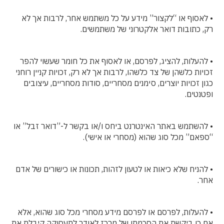
• לאסוף או “לקצור” מידע על כל משתמש אחר, לרבות אך לא
רק, כתובות דואר אלקטרוני של משתמשים.
• להעלות, להציג, לפרסם, או לאסוף את כל חומר שעשוי להפר
זכויות כלשהן של צד כלשהו, לרבות אך לא רק, זכויות קניין רוחני
כגון זכויות יוצרים, סימנים מסחריים, סודות מסחריים, עיצובים
ופטנטים.
• להשתמש באתר האינטרנט ביחס ו/או בקשר ל-”דואר זבל” או
“ספאם” מכל סוג שהוא (מסחרי או אישי).
• להניח שלא כיאות או לטעון לזהות, תכונות או כישורים של אדם
אחר.
• להעלות, לפרסם או לפרסם מידע מסחרי מכל סוג שהוא, אלא
אם כן ביקשת את הסכמתו של מרכז לאודר לתעסוקה קיבלת את