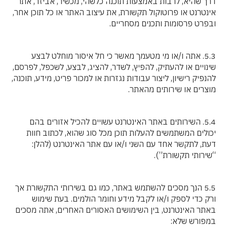
דרך שהיא, לרבות באמצעות תוכנה כלשהי, מכשיר, אביזר, אתר
אינטרנט או פרוטוקול תקשורת, את עיצוב האתר או כל תוכן אחר,
ובפרט פרסומות ותכנים מסחריים.
5.3. אתה ו/או מי מטעמך מאשר כי חל איסור מוחלט לבצע
שינויים או להעתיק, להפיץ, לשדר, להציג, לבצע, לשכפל, לפרסם,
להנפיק רישיון, ליצור עבודות נגזרות או למכור פריט, מידע, תוכנה,
מוצרים או שירותים מהאתר.
5.4. השירותים באתר האינטרנט עשויים להכיל אזורים בהם
יכולים המשתמשים להעלות תוכן מכל סוג שהוא, לכתוב חוות
דעת, לתקשר אחד עם השני ו/או עם אתר האינטרנט (להלן:
“שירותי תקשורת”).
5.5 הנך מסכים להשתמש באתר, כמו גם בשירותי התקשורת אך
ורק כדי לספק ו/או לקבל מידע וחומר הולמים. בעת שימוש
באתר האינטרנט, בין השימושים האסורים האחרים, אתה מסכים
במפורש שלא: