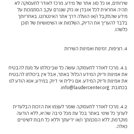
שירותים, או כל סוג אחר של מידע. מרכז לאודר לתעסוקה לא
תהיה אחראית לכל אובדן או נזק שנגרם עקב הסתמכות על
מידע שהתקבל ו/או הועלה דרך אתר האינטרנט. באחריותך
בלבד להעריך את הדיוק, השלמות או השימושיות של תוכן
כלשהו.
4. רציפות, זמינות ואמינות השירות
4.1. מרכז לאודר לתעסוקה עושה כל שביכולתו על מנת להבטיח
את אמינות ודיוק המידע הכלול באתר, אבל אין ביכולתו להבטיח
את אמינות ודיוק המידע. אם גילית אי דיוק במידע, אנא הודע לנו
בכתובת: info@laudercenter.org.
4.2. מרכז לאודר לתעסוקה שומר לעצמו את הזכות הבלעדית
לערוך כל שינוי באתר בכל עת מכל סיבה שהיא, ללא הודעה
מוקדמת, ללא הסכמתך ו/או ידיעתך וללא כל חבות לשינויים
כאלה.