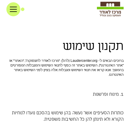
תקנון שימוש
ברוכים הבאים ל- Laudercenter.org (להלן: “מרכז לאודר לתעסוקה”, “האתר” או
“אתר האינטרנט”). השימוש באתר זה כפוף לתנאי השימוש והמגבלות המפורטים
בהמשך. אנא קראו את תנאי השימוש ומגבלות אלה בעיון לפני השימוש באתר
האינטרנט.
1. מינוח ופרשנות
כותרות הסעיפים אשר נעשה בהן שימוש בהסכם נועדו לנוחיות
הקורא ולא תינתן להן כל החשיבות משפטית.