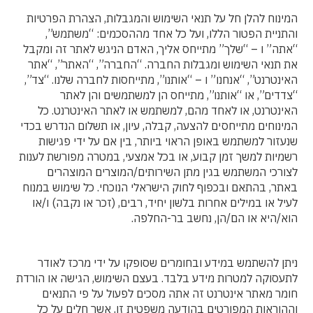
המינוח להלן חל על תנאי השימוש והמגבלות, הצהרת הפרטיות
והתניית הפטור הללו, ועל כל אחד מההסכמים: “משתמש”,
“אתה” ו – “שלך” מתייחס אליך, האדם הניגש לאתר זה ומקבל
את תנאי השימוש ומגבלות החברה. “החברה”, “האתר”, “אתר
האינטרנט”, “אנחנו” ו – “אותנו”, מתייחסות לחברה שלנו. “צד”,
“צדדים”, או “אותנו”, מתייחס הן למשתמשים והן לאתר
האינטרנט, או לאחד מהם, למשתמש או לאתר האינטרנט. כל
המינוחים מתייחסים להצעה, קבלה, עיון, או תשלום הנדרש בכדי
שנעזור למשתמש באופן הראוי ביותר, בין אם על ידי פגישות
רשמיות למשך זמן קבוע, או בכל אמצעי, במטרה מפורשת לענות
לצורכי המשתמש בגין מתן השירותים/המוצרים המוצהרים
באתר, בהתאם ובכפוף לחוק הישראלי הנוכחי. כל שימוש במנוח
לעיל או במילים אחרות בלשון יחיד, רבים, (זכר או נקבה) ו/או
הוא/היא או הם/הן, נחשב בר-החלפה.
ניתן להשתמש במידע ובחומרים שסופקו על ידי מרכז לאודר
לתעסוקה למטרות מידע בלבד. בעצם השימוש, הגישה או הורדת
חומר מאתר אינטרנט זה אתה מסכים לפעול על פי התנאים
וההוראות המפורטים בהודעה משפטית זו, אשר חלים על כל