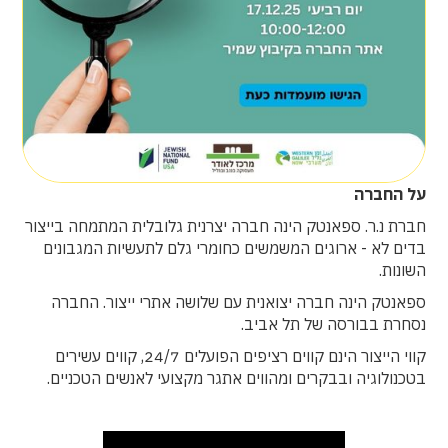
ניסיון בעבודה במפעל תהליכי- יתרון בולט
מיקום
- קיבוץ שמיר וטבריה
עבודה עם פריוריטי
עבודה מול קבלנים חיצוניים
מיקום
- קיבוץ שמיר
על החברה
חברת נ.ר. ספאנטק הינה חברה יצרנית גלובלית המתמחה בייצור
בדים לא - ארוגים המשמשים כחומרי גלם לתעשיות המגבונים
השונות.
ספאנטק הינה חברה יצואנית עם שלושה אתרי ייצור. החברה
נסחרת בבורסה של תל אביב.
קווי הייצור הינם קווים רציפים הפועלים 24/7, קווים עשירים
בטכנולוגיה ובבקרים ומהווים אתגר מקצועי לאנשים הטכניים.