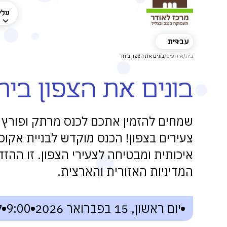
עלינ
עברית
בית
/
אירועים
/
בונים את הצפון ביחד
בונים את הצפון ביח
שמחים להזמין אתכם לכנס מרתק ופורץ 
צעירים בצפון! הכנס מוקדש לבניית אקו
איכותית ומבטיחה לצעירי הצפון. זו ההז
המדיניות האזורית והארצית.
יום ראשון, 15 בפברואר 2026
9:00
ק