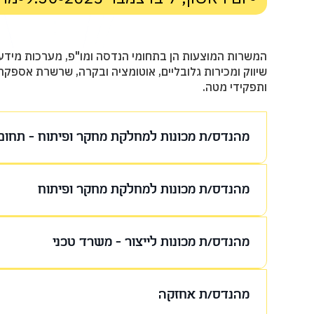
שיווק ומכירות גלובליים, אוטומציה ובקרה, שרשרת אספקה
ותפקידי מטה.
מהנדס/ת מכונות למחלקת מחקר ופיתוח - תחום 
‍תיאור המשרה
מהנדס/ת מכונות למחלקת מחקר ופיתוח
ביצוע חישובים הנדסיים, ואנליזות אלמנטים 
דינמיקת נוזלים, מכניקת מוצקים ותנודות. ה
‍תיאור המשרה
אנליטית וייעוץ למחלקות הפיתוח ותמיכה ניס
מהנדס/ת מכונות לייצור - משרד טכני
השבבי.
תכנון ופיתוח של כלים ושימות לעיבוד שבבי א
באמצעות תוכנות CAD ייעודיות. 
‍תיאור המשרה
העמקה ואורך רוח, עד הבאת המוצר לייצור.
מהנדס/ת אחזקה
דרישות המשרה
מתכנן, מטמיע ומשפר תהליכי ייצור במטרה ל