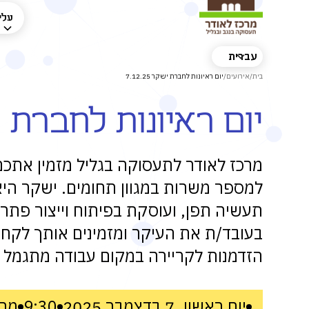
עלינ
עברית
בית
/
אירועים
/
יום ראיונות לחברת ישקר 7.12.25
יום ראיונות לחברת ישקר 
מרכז לאודר לתעסוקה בגליל מזמין אתכם
למספר משרות במגוון תחומים. ישקר היא
תעשיה תפן, ועוסקת בפיתוח וייצור פתרונ
בעובד/ת את העיקר ומזמינים אותך לקח
הזדמנות לקריירה במקום עבודה מתגמל 
יום ראשון, 7 בדצמבר 2025
9:30
מרכ