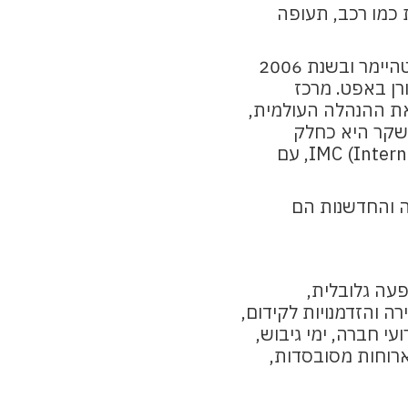
 כמו רכב, תעופה
.
החברה נוסדה ב- 1952 על ידי התעשיין סטף ורטהיימר ובשנת 2006
Berkshir בהובלת וורן באפט. מרכז
מלאי מהנדס –
את ההנהלה העולמית,
תית.
ישקר היא כחלק
ודי.
מקבוצת IMC (International Metalworking Companies), עם
.
ת.
ה והחדשנות הם
ד.
תרון.
עה גלובלית,
רה והזדמנויות לקידום,
י חברה, ימי גיבוש,
 ארוחות מסובסדות,