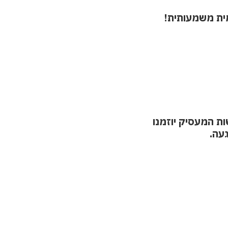
מית משמעותית!
ת המעסיק יוזמנו
געה.