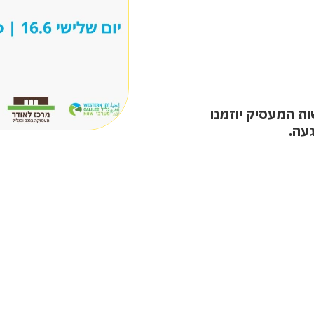
לית
גיסטיקה /
ת המעסיק יוזמנו
געה.