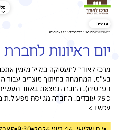
עלינ
עברית
בית
/
אירועים
/
יום ראיונות לחברת דיגיטל קאט בע"מ
יום ראיונות לחברת 
מרכז לאודר לתעסוקה בגליל מזמין אתכם 
בע"מ, המתמחה בחיתוך מוצרים עבור הת
הפרטית). החברה נמצאת באזור תעשייה 
כ 75 עובדים. החברה מגייסת מפעיל.ת
עכשיו >
יום שלישי, 16 ביוני 2026
9:30
פארק 