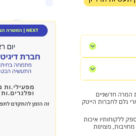
פתרונות המרה חדשניים
בהתאם
רי גלם לחברות הייטק
ה ושיווק
מספק ללקוחותיו איכות
רת בתהליך)
חויבות, מצוינות
ן בזמן אמת