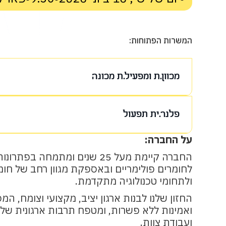
המשרות הפתוחות:
מכוון.ת ומפעיל.ת מכונה
תחומי אחריות עיקריים:
פלנר.ית תפעול
מקור ידע טכני ותמיכה באולם הייצור
‍על החברה:
הפעלת וכיוון מכונה
תחומי אחריות מרכזיים:
אחריות לאיכות המוצר
החברה קיימת מעל 25 שנים ומתמחה ב
בניית תוכניות ייצור שבועיות/חודשיות 
איתור תקלות
לחומרים פולימריים ובאספקת מגוון רחב של חומ
להזמנות ותחזיות
ולתחומי טכנולוגיה מתקדמת.
טיפול טכני במכונה
תיאום בין מחלקות: רכש, ייצור, לוגיסטיק
שמירה על תחזוקה ותקינות המכונה
החזון שלנו לבנות ארגון יציב, מקצועי וצומח, ה
ניהול ובקרה על מלאים (חומרי גלם ותוצ
עמידה ביעדי ייצור
ואמינות ללא פשרות, ומטפח תרבות ארגונית של מ
מעקב אחר ביצוע תוכניות ייצור והתאמת
ועבודת צוות.